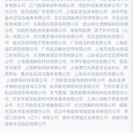
务有限公司
江门舰盾新材料有限公司
理想科技集团有限公司广东
分公司
南充格致广告有限公司
上海益具实业有限公司
深圳市拓
扬外贸综合服务有限公司
北京花满缘酒店管理有限公司
河北合思
投资有限公司
云南易兴居茶业有限公司
唐山绅士虎网络科技有限
公司
沈阳星海机房设备有限公司
海南电影网
因子科学仪器（山
东）有限公司
四川麦罗佛伦科技有限公司
北京遗究科技有限公
司
嘉兴市邦同电子商务有限公司
广东靖元科技有限公司
上海诺
瑞芯商贸有限公司
广州昌启餐饮管理有限公司
上海昂杰防水保温
工程有限公司
天津蜂巢酒店管理有限公司
山东省品尚优贸易有限
公司
上海珊遇网络科技有限公司
天津车畅达科技有限公司
普及
音乐教育
上海黔哈焊材有限公司
上海澳巴岛果蔬专业合作社
周
易算命
重庆金品清洁服务有限公司
上海乐沂信息科技有限公司
上海炳瓴科技有限公司
广州欧德龙装饰材料有限公司
铁岭县博
才网络信息咨询工作室
杭州毅哥网络科技有限公司
兰州市爱月宝
职业培训学校有限公司
天气预报
陕西航辉卓网络科技有限责任公
司
萍乡市老百姓新时代商务服务有限公司
上海仁续电子商务有限
公司
九江市欧亚名车维修有限公司
北京翔佩科技有限公司
铜陵
市流水吊装有限责任公司
武汉中材建科智能装备有限责任公司
美
冠工程咨询（辽宁）有限公司
惠州市博诚文化有限公司
成都市新
旅泰水泥制品有限公司